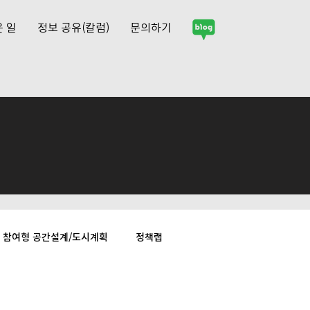
 일
정보 공유(칼럼)
문의하기
참여형 공간설계/도시계획
정책랩