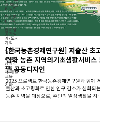
지역 문
제 해결
리빙랩
캡스톤
디자인
참여형
공간설
계/도시
계획
[한국농촌경제연구원] 저출산 초고
정책랩
령화 농촌 지역의기초생활서비스 모
AI 활용
창의적
기업 문
델 공동디자인
제 해결
교육
2025 프로젝트 한국농촌경제연구원과 함께 저
기타
출산과 초고령화로 인한 인구 감소가 심화되는
농촌 지역을 대상으로, 주민의 일상생활을 지원
하기 위한 ‘농촌 기초생활 서비스 모델’을 공동으
로 개발한 프로젝트를 소개합니다. 최근 농촌 지
역은 인구 감소와 고령화가 빠르게 진행되면서
상점, 목욕탕, 식당, 교통 등 주민의 일상생활을
지탱하는 기초 생활 서비스가 점차 사라지고 있