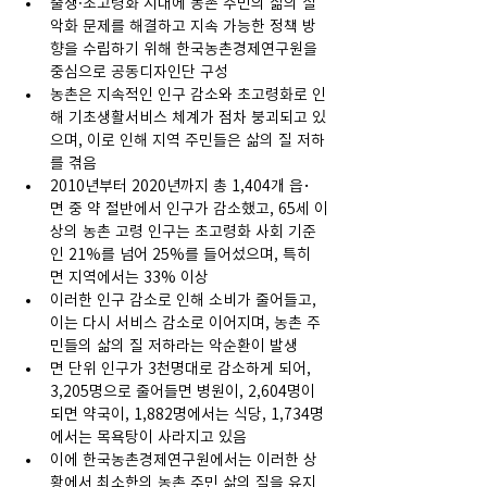
출생·초고령화 시대에 농촌 주민의 삶의 질 
악화 문제를 해결하고 지속 가능한 정책 방
향을 수립하기 위해 한국농촌경제연구원을 
중심으로 공동디자인단 구성
농촌은 지속적인 인구 감소와 초고령화로 인
해 기초생활서비스 체계가 점차 붕괴되고 있
으며, 이로 인해 지역 주민들은 삶의 질 저하
를 겪음
2010년부터 2020년까지 총 1,404개 읍･
면 중 약 절반에서 인구가 감소했고, 65세 이
상의 농촌 고령 인구는 초고령화 사회 기준
인 21%를 넘어 25%를 들어섰으며, 특히 
면 지역에서는 33% 이상
이러한 인구 감소로 인해 소비가 줄어들고, 
이는 다시 서비스 감소로 이어지며, 농촌 주
민들의 삶의 질 저하라는 악순환이 발생
면 단위 인구가 3천명대로 감소하게 되어, 
3,205명으로 줄어들면 병원이, 2,604명이 
되면 약국이, 1,882명에서는 식당, 1,734명
에서는 목욕탕이 사라지고 있음
이에 한국농촌경제연구원에서는 이러한 상
황에서 최소한의 농촌 주민 삶의 질을 유지