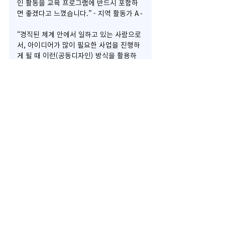
인 활동을 교육 프로그램에 반드시 포함하
면 좋겠다고 느꼈습니다.” - 지역 활동가 A -
“경직된 체계 안에서 일하고 있는 사람으로
서, 아이디어가 많이 필요한 사업을 진행하
게 될 때 이런(공동디자인) 방식을 활용하
면 매우 좋을 것 같다는 생각이 들었습니
다”  - 지자체 행정 공무원 참가자 A -
프로젝트 성공을 위한 코크리에이션만의 공동디
자인 성공 포인트!
공동디자인 철학
프로젝트 구현
고객, 사용자를 기존 
농촌 생활 서비스 지역 활
수직적 관계가 아닌 
동가, 지자체 행정, 농촌 경
“경험 전문가”로서 
제 연구원, 경영 전문가 등 
“동등한 협력자”로 
모든 이해관계자가 
경험 전