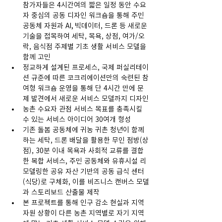
참가자들은 4시간여의 짧은 일정 동안 수요
자 중심의 공동 디자인 워크숍을 통해 주민 
공동체 자원과 AI, 빅데이터, 드론 등 새로운 
기술을 접목하여 세탁, 목욕, 상점, 여가/오
락, 음식점 주제별 기초 생활 서비스 모델을 
함께 고민
정교하게 설계된 프로세스, 국제 퍼실리테이
션 규준에 따른 코크리에이션만의 숙련된 참
여형 워크숍 운영을 통해 단 4시간 만에 문
제 발견에서 새로운 서비스 모델까지 디자인
농촌 수요자 관점 서비스 목표를 충족시킬 
수 있는 서비스 아이디어 30여개 형성
기존 돌봄 공동체에 귀농 귀촌 청년이 함께 
하는 세탁, 드론 배달을 활용한 무인 점방(상
점), 30분 이내 목욕과 사회적 교류를 결합
한 복합 서비스, 주민 공동체와 유휴시설 리
모델링한 공유 자산 기반의 공동 급식 센터
(식당)로 구체화, 이를 비즈니스 캔버스 모델
과 스토리보드 산출물 제작
본 프로젝트를 통해 인구 감소 현실과 지역 
자원 상황이 다른 농촌 지역별로 자기 지역