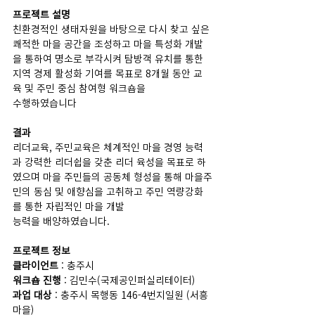
프로젝트 설명
친환경적인 생태자원을 바탕으로 다시 찾고 싶은 
쾌적한 마을 공간을 조성하고 마을 특성화 개발
을 통하여 명소로 부각시켜 탐방객 유치를 통한 
지역 경제 활성화 기여를 목표로 8개월 동안 교
육 및 주민 중심 참여형 워크숍을 
수행하였습니다
결과
리더교육, 주민교육은 체계적인 마을 경영 능력
과 강력한 리더쉽을 갖춘 리더 육성을 목표로 하
였으며 마을 주민들의 공동체 형성을 통해 마을주
민의 동심 및 애향심을 고취하고 주민 역량강화
를 통한 자립적인 마을 개발 
능력을 배양하였습니다.
프로젝트 정보
클라이언트
 : 충주시
워크숍 진행
 : 김민수(국제공인퍼실리테이터)
과업 대상
 : 충주시 목행동 146-4번지일원 (서흥
마을)