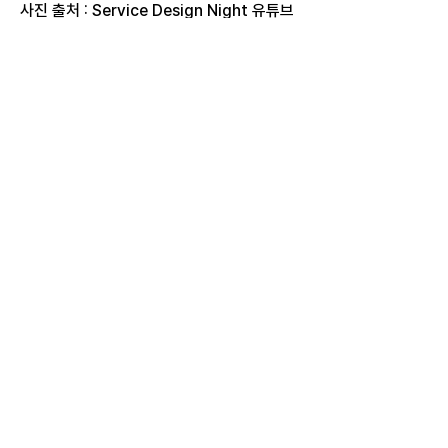
사진 출처 : Service Design Night 유튜브 
동영상 일부
1
0
143
Kommentar verfassen...
소개
디자인을 통해 문제 해결에 접근한 다양한 사
례와 자료를 한곳에 모았습니다. 사회의 변화
를 디자인으로 이끌어가
...
더보기