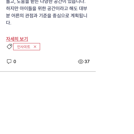
놀고, 도움을 받는 다양한 공간이 있습니다.
하지만 아이들을 위한 공간이라고 해도 대부
분 어른의 관점과 기준을 중심으로 계획됩니
다.
자세히 보기
인사이트
0
37
COCREATION
10일 전
[프로젝트 회고] 시장 상인 공동체에
브랜드보다 먼저 필요했던 것
공동체가 스스로 문제를 정의하고 합의
하게 만드는 워크숍
소개
디자인을 통해 문제 해결에 접근한 다양한 사
례와 자료를 한곳에 모았습니다. 사회의 변화