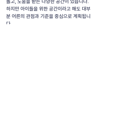
놀고, 도움을 받는 다양한 공간이 있습니다.
하지만 아이들을 위한 공간이라고 해도 대부
분 어른의 관점과 기준을 중심으로 계획됩니
다.
자세히 보기
소개
디자인을 통해 문제 해결에 접근한 다양한 사
인사이트
례와 자료를 한곳에 모았습니다. 사회의 변화
를 디자인으로 이끌어가
...
0
34
더보기
COCREATION
9일 전
[프로젝트 회고] 시장 상인 공동체에
브랜드보다 먼저 필요했던 것
공동체가 스스로 문제를 정의하고 합의
하게 만드는 워크숍