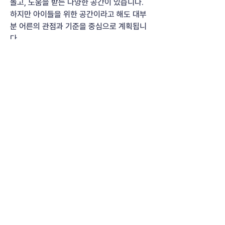
놀고, 도움을 받는 다양한 공간이 있습니다.
하지만 아이들을 위한 공간이라고 해도 대부
분 어른의 관점과 기준을 중심으로 계획됩니
다.
자세히 보기
소개
디자인을 통해 문제 해결에 접근한 다양한 사
인사이트
례와 자료를 한곳에 모았습니다. 사회의 변화
를 디자인으로 이끌어가
...
0
35
더보기
COCREATION
10일 전
[프로젝트 회고] 시장 상인 공동체에
브랜드보다 먼저 필요했던 것
공동체가 스스로 문제를 정의하고 합의
하게 만드는 워크숍